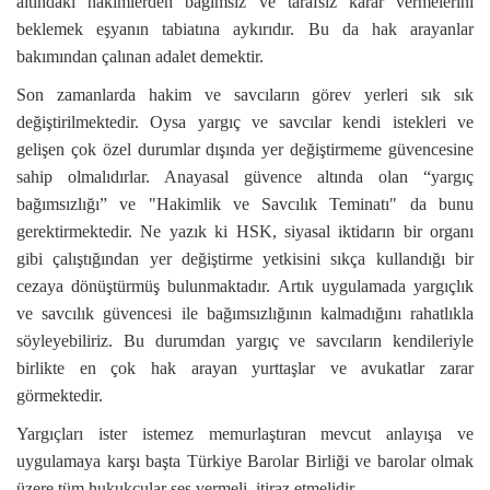
altındaki hakimlerden bağımsız ve tarafsız karar vermelerini
beklemek eşyanın tabiatına aykırıdır. Bu da hak arayanlar
bakımından çalınan adalet demektir.
Son zamanlarda hakim ve savcıların görev yerleri sık sık
değiştirilmektedir. Oysa yargıç ve savcılar kendi istekleri ve
gelişen çok özel durumlar dışında yer değiştirmeme güvencesine
sahip olmalıdırlar. Anayasal güvence altında olan “yargıç
bağımsızlığı” ve "Hakimlik ve Savcılık Teminatı" da bunu
gerektirmektedir. Ne yazık ki HSK, siyasal iktidarın bir organı
gibi çalıştığından yer değiştirme yetkisini sıkça kullandığı bir
cezaya dönüştürmüş bulunmaktadır. Artık uygulamada yargıçlık
ve savcılık güvencesi ile bağımsızlığının kalmadığını rahatlıkla
söyleyebiliriz. Bu durumdan yargıç ve savcıların kendileriyle
birlikte en çok hak arayan yurttaşlar ve avukatlar zarar
görmektedir.
Yargıçları ister istemez memurlaştıran mevcut anlayışa ve
uygulamaya karşı başta Türkiye Barolar Birliği ve barolar olmak
üzere tüm hukukçular ses vermeli, itiraz etmelidir.