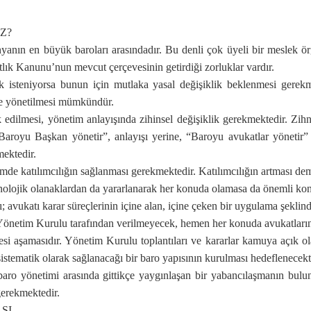
Z?
nyanın en büyük baroları arasındadır. Bu denli çok üyeli bir meslek ö
tlık Kanunu’nun mevcut çerçevesinin getirdiği zorluklar vardır.
 isteniyorsa bunun için mutlaka yasal değişiklik beklenmesi gerekme
lde yönetilmesi mümkündür.
 edilmesi, yönetim anlayışında zihinsel değişiklik gerekmektedir. Zi
Baroyu Başkan yönetir”, anlayışı yerine, “Baroyu avukatlar yönetir” a
ektedir.
timde katılımcılığın sağlanması gerekmektedir. Katılımcılığın artması d
knolojik olanaklardan da yararlanarak her konuda olamasa da önemli kon
avukatı karar süreçlerinin içine alan, içine çeken bir uygulama şeklind
önetim Kurulu tarafından verilmeyecek, hemen her konuda avukatların g
i aşamasıdır. Yönetim Kurulu toplantıları ve kararlar kamuya açık ol
sistematik olarak sağlanacağı bir baro yapısının kurulması hedeflenecekti
ro yönetimi arasında gittikçe yaygınlaşan bir yabancılaşmanın bulund
gerekmektedir.
SI