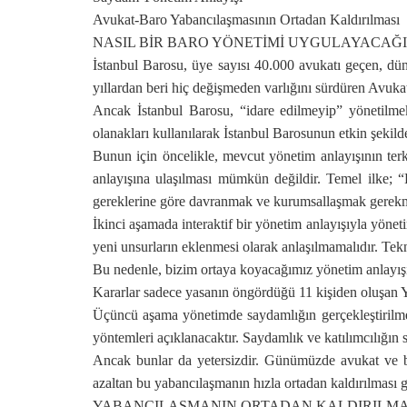
Avukat-Baro Yabancılaşmasının Ortadan Kaldırılması
NASIL BİR BARO YÖNETİMİ UYGULAYACAĞI
İstanbul Barosu, üye sayısı 40.000 avukatı geçen, dü
yıllardan beri hiç değişmeden varlığını sürdüren Avuka
Ancak İstanbul Barosu, “idare edilmeyip” yönetilmek
olanakları kullanılarak İstanbul Barosunun etkin şeki
Bunun için öncelikle, mevcut yönetim anlayışının terk
anlayışına ulaşılması mümkün değildir. Temel ilke; “
gereklerine göre davranmak ve kurumsallaşmak gerekm
İkinci aşamada interaktif bir yönetim anlayışıyla yöne
yeni unsurların eklenmesi olarak anlaşılmamalıdır. Te
Bu nedenle, bizim ortaya koyacağımız yönetim anlayışı; 
Kararlar sadece yasanın öngördüğü 11 kişiden oluşan Y
Üçüncü aşama yönetimde saydamlığın gerçekleştirilmes
yöntemleri açıklanacaktır. Saydamlık ve katılımcılığın 
Ancak bunlar da yetersizdir. Günümüzde avukat ve ba
azaltan bu yabancılaşmanın hızla ortadan kaldırılması 
YABANCILAŞMANIN ORTADAN KALDIRILMA