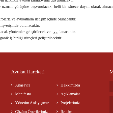
aynı açıklıkla avukat kamuoyuna duyurulacaktır.
uzman görüşüne başvurulacak, belli bir sürece dayalı olarak alınacak k
larla ve avukatlarla iletişim içinde olunacaktır.
alışverişinde bulunacaktır.
acak yöntemler geliştirilecek ve uygulanacaktır.
k iş birliği süreçleri geliştirilecektir.
Avukat Hareketi
M
Anasayfa
Hakkımızda
Manifesto
Açıklamalar
Yönetim Anlayışımız
Projelerimiz
Çözüm Önerilerimiz
İletişim