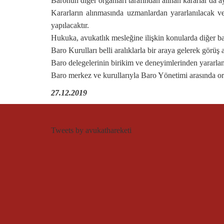
Baronun diğer organları tarafından alınan kararlar da 
Kararların alınmasında uzmanlardan yararlanılacak ve 
yapılacaktır.
Hukuka, avukatlık mesleğine ilişkin konularda diğer baro
Baro Kurulları belli aralıklarla bir araya gelerek görüş 
Baro delegelerinin birikim ve deneyimlerinden yararlan
Baro merkez ve kurullarıyla Baro Yönetimi arasında organi
27.12.2019
Tweets by avukathareketi