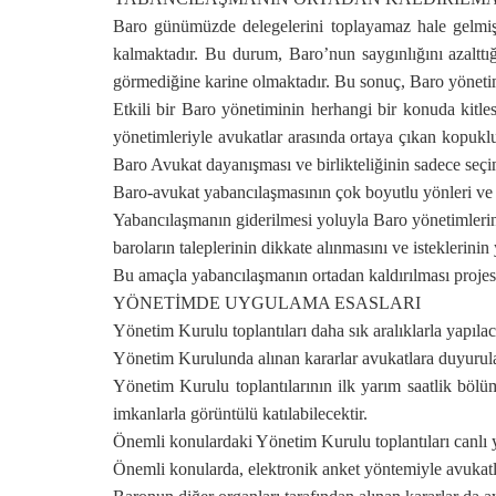
Baro günümüzde delegelerini toplayamaz hale gelmişt
kalmaktadır. Bu durum, Baro’nun saygınlığını azalttı
görmediğine karine olmaktadır. Bu sonuç, Baro yöneti
Etkili bir Baro yönetiminin herhangi bir konuda kitle
yönetimleriyle avukatlar arasında ortaya çıkan kopuklu
Baro Avukat dayanışması ve birlikteliğinin sadece seçim
Baro-avukat yabancılaşmasının çok boyutlu yönleri ve
Yabancılaşmanın giderilmesi yoluyla Baro yönetimlerine
baroların taleplerinin dikkate alınmasını ve isteklerin
Bu amaçla yabancılaşmanın ortadan kaldırılması projes
YÖNETİMDE UYGULAMA ESASLARI
Yönetim Kurulu toplantıları daha sık aralıklarla yapıla
Yönetim Kurulunda alınan kararlar avukatlara duyurul
Yönetim Kurulu toplantılarının ilk yarım saatlik bölüm
imkanlarla görüntülü katılabilecektir.
Önemli konulardaki Yönetim Kurulu toplantıları canlı y
Önemli konularda, elektronik anket yöntemiyle avukatlar