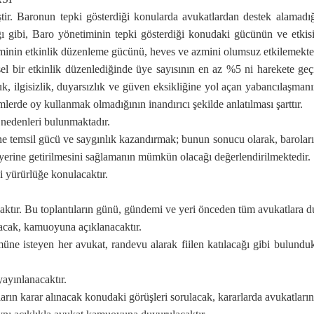
ir. Baronun tepki gösterdiği konularda avukatlardan destek alamadığ
ğı gibi, Baro yönetiminin tepki gösterdiği konudaki gücünün ve etkis
minin etkinlik düzenleme gücünü, heves ve azmini olumsuz etkilemekte
sel bir etkinlik düzenlediğinde üye sayısının en az %5 ni harekete ge
k, ilgisizlik, duyarsızlık ve güven eksikliğine yol açan yabancılaşmanı
lerde oy kullanmak olmadığının inandırıcı şekilde anlatılması şarttır.
 nedenleri bulunmaktadır.
 temsil gücü ve saygınlık kazandırmak; bunun sonucu olarak, baroların 
in yerine getirilmesini sağlamanın mümkün olacağı değerlendirilmektedir.
i yürürlüğe konulacaktır.
caktır. Bu toplantıların günü, gündemi ve yeri önceden tüm avukatlara d
acak, kamuoyuna açıklanacaktır.
üne isteyen her avukat, randevu alarak fiilen katılacağı gibi bulunduk
ayınlanacaktır.
ın karar alınacak konudaki görüşleri sorulacak, kararlarda avukatların g