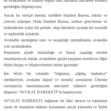
de avukatların ve onların örgütü olan baroların mücadele etmeleri
gerektiğini düşünüyoruz.
Ancak bu süreçte barolar, özellikle İstanbul Barosu, etkisiz ve
yetersiz kalmıştır. Hatta İstanbul Barosu, tarihsel görevlerine ve
birikimlerine aykırı bir şekilde, olup bitenlerle uyumlu bir sessizlik
ve tepkisizlik içindedir.
Avukatlık mesleğinin onur ve saygınlığı yıpratılmakta, avukatlık
yok sayılmaktadır.
Hepimizin içinde bulunduğu ve bizzat yaşadığı meslek
sıkıntılarına ek olarak, avukatların geçim kaygıları neredeyse diğer
bütün duygu ve düşüncelerinin önüne geçmiştir.
İşte böyle bir ortamda; “bağımsız, çağdaş, toplumcu”
nitelikleriyle, avukatın kişisel ve mesleki sorunlarını Ülkenin
sorunlarıyla harmanlayarak mücadele edilmesi gerektiğini
düşünen “AVUKAT HAREKETİ”ni başlatıyoruz.
AVUKAT HAREKETİ, bağımsız bir ülke isteyen ve toplumun
yararı ile insanların hakkını korumanın ancak kimsenin ve hiçbir